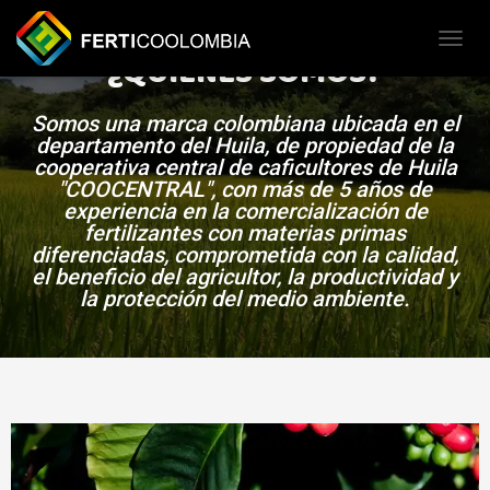
¿QUIENES SOMOS?
T
O
G
Somos una marca colombiana ubicada en el
G
departamento del Huila, de propiedad de la
L
cooperativa central de caficultores de Huila
"COOCENTRAL", con más de 5 años de
E
experiencia en la comercialización de
N
fertilizantes con materias primas
A
diferenciadas, comprometida con la calidad,
V
el beneficio del agricultor, la productividad y
I
la protección del medio ambiente.
G
A
T
I
O
N